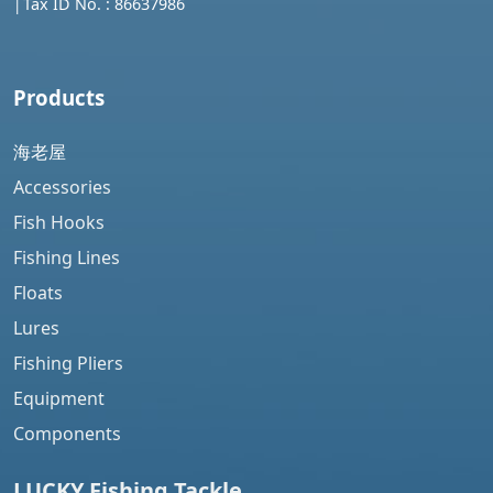
│
Tax ID No. : 86637986
Products
海老屋
Accessories
Fish Hooks
Fishing Lines
Floats
Lures
Fishing Pliers
Equipment
Components
LUCKY Fishing
Tackle